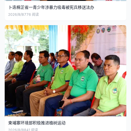
卜迭棉芷省一青少年涉暴力吸毒被宪兵移送法办
2026/8/8
776
阅读
柬埔寨环境部积极推进植树运动
2026/8/8
841
阅读