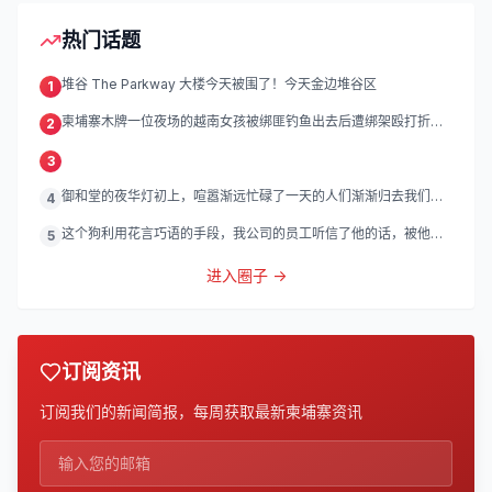
热门话题
堆谷 The Parkway 大楼今天被围了！今天金边堆谷区
1
柬埔寨木牌一位夜场的越南女孩被绑匪钓鱼出去后遭绑架殴打折
2
磨。
3
御和堂的夜华灯初上，喧嚣渐远忙碌了一天的人们渐渐归去我们的
4
灯
这个狗利用花言巧语的手段，我公司的员工听信了他的话，被他带
5
到
进入圈子 →
订阅资讯
订阅我们的新闻简报，每周获取最新柬埔寨资讯