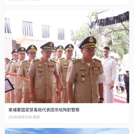
柬埔寨国家禁毒局代表团吊唁殉职警察
2026/8/8
308
阅读