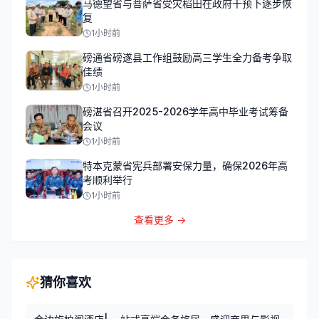
马德望省与菩萨省受灾稻田在政府干预下逐步恢
复
1小时前
磅通省磅遂县工作组鼓励高三学生全力备考争取
佳绩
1小时前
磅湛省召开2025-2026学年高中毕业考试筹备
会议
1小时前
特本克蒙省宪兵部署安保力量，确保2026年高
考顺利举行
1小时前
查看更多 →
猜你喜欢