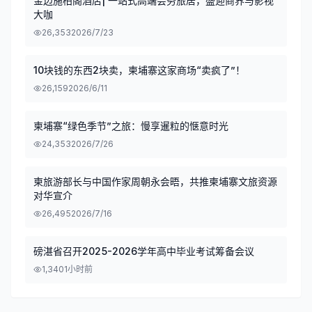
金边施柏阁酒店| 一站式高端会务旅居，盛迎商界与影视
大咖
26,353
2026/7/23
10块钱的东西2块卖，柬埔寨这家商场“卖疯了”！
26,159
2026/6/11
柬埔寨“绿色季节”之旅：慢享暹粒的惬意时光
24,353
2026/7/26
柬旅游部长与中国作家周朝永会晤，共推柬埔寨文旅资源
对华宣介
26,495
2026/7/16
磅湛省召开2025-2026学年高中毕业考试筹备会议
1,340
1小时前