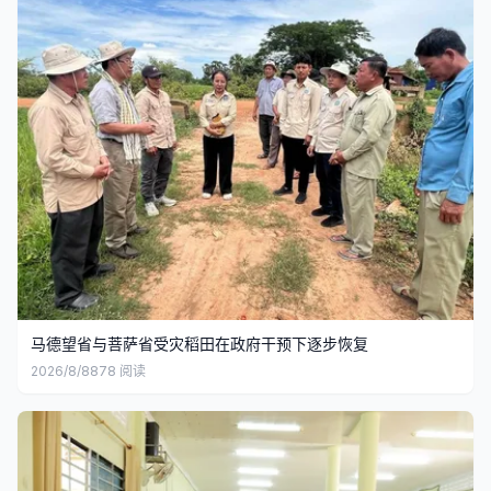
马德望省与菩萨省受灾稻田在政府干预下逐步恢复
2026/8/8
878
阅读