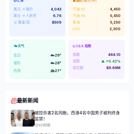
💱
汇率
⛽
油价
(瑞尔/升)
美元 → 瑞尔
4,043
汽油 92
4,450
美元 → 人民币
6.76
汽油 95
5,450
🥇 黄金/克
$
509
柴油
5,250
LPG
2,300
🌤️
天气
📈
CSX 指数
指数
464.10
☁️
金边
29
°
涨跌
▲
+
0.42
%
☁️
暹粒
28
°
成交额
$9.69M
🌦️
西港
27
°
最新新闻
被控杀害2名同胞，西港4名中国男子被判终身
监禁！
1小时前