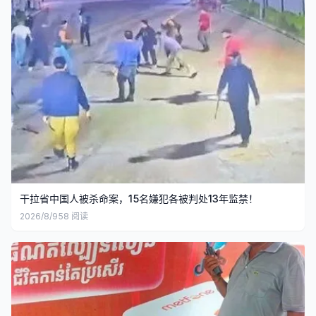
干拉省中国人被杀命案，15名嫌犯各被判处13年监禁！
2026/8/9
58
阅读