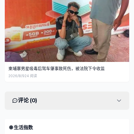
柬埔寨男星吸毒后驾车肇事致死伤，被法院下令收监
2026/8/9
24
阅读
评论 (
0
)
🌐 生活指数