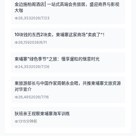
金边施柏阁酒店| 一站式高端会务旅居，盛迎商界与影视
大咖
26,353
2026/7/23
10块钱的东西2块卖，柬埔寨这家商场“卖疯了”！
26,159
2026/6/11
柬埔寨“绿色季节”之旅：慢享暹粒的惬意时光
24,353
2026/7/26
柬旅游部长与中国作家周朝永会晤，共推柬埔寨文旅资源
对华宣介
26,495
2026/7/16
狄班亲王视察柬埔寨海军训练
13
15分钟前