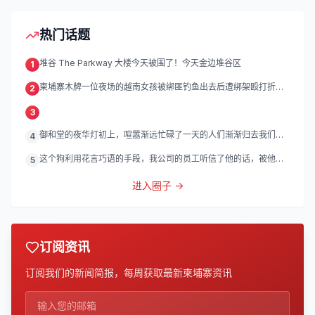
热门话题
堆谷 The Parkway 大楼今天被围了！今天金边堆谷区
1
柬埔寨木牌一位夜场的越南女孩被绑匪钓鱼出去后遭绑架殴打折
2
磨。
3
御和堂的夜华灯初上，喧嚣渐远忙碌了一天的人们渐渐归去我们的
4
灯
这个狗利用花言巧语的手段，我公司的员工听信了他的话，被他带
5
到
进入圈子 →
订阅资讯
订阅我们的新闻简报，每周获取最新柬埔寨资讯