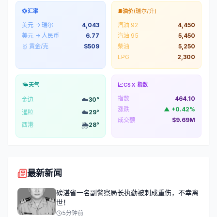
💱
汇率
⛽
油价
(瑞尔/升)
美元 → 瑞尔
4,043
汽油 92
4,450
美元 → 人民币
6.77
汽油 95
5,450
🥇 黄金/克
$
509
柴油
5,250
LPG
2,300
🌤️
天气
📈
CSX 指数
指数
464.10
☁️
金边
30
°
涨跌
▲
+
0.42
%
☁️
暹粒
29
°
成交额
$9.69M
🌦️
西港
28
°
最新新闻
磅湛省一名副警察局长执勤被刺成重伤，不幸离
世！
5分钟前