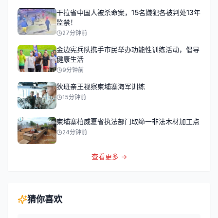
干拉省中国人被杀命案，15名嫌犯各被判处13年
监禁！
27分钟前
金边宪兵队携手市民举办功能性训练活动，倡导
健康生活
9分钟前
狄班亲王视察柬埔寨海军训练
15分钟前
柬埔寨柏威夏省执法部门取缔一非法木材加工点
24分钟前
查看更多 →
猜你喜欢