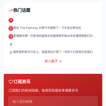
热门话题
1
堆谷 The Parkway 大楼今天被围了！今天金边堆谷区
2
柬埔寨木牌一位夜场的越南女孩被绑匪钓鱼出去后遭绑架殴打折
3
磨。
4
御和堂的夜华灯初上，喧嚣渐远忙碌了一天的人们渐渐归去我们的
5
灯
进入圈子 →
订阅资讯
订阅我们的新闻简报，每周获取最新柬埔寨资讯