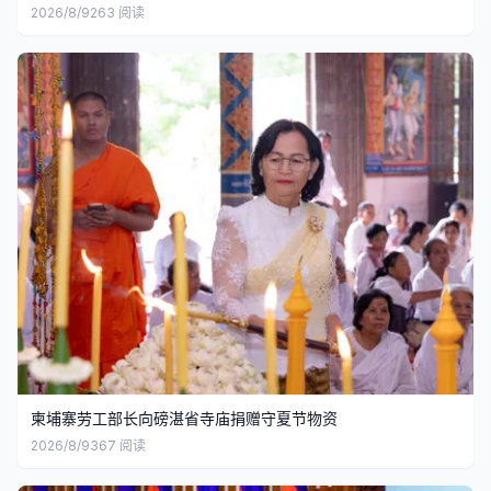
2026/8/9
263
阅读
柬埔寨劳工部长向磅湛省寺庙捐赠守夏节物资
2026/8/9
367
阅读