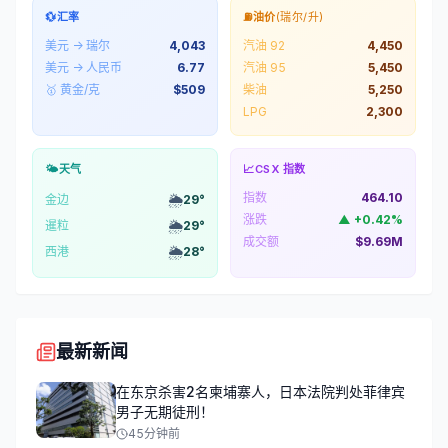
💱
汇率
⛽
油价
(瑞尔/升)
美元 → 瑞尔
4,043
汽油 92
4,450
美元 → 人民币
6.77
汽油 95
5,450
🥇 黄金/克
$
509
柴油
5,250
LPG
2,300
🌤️
天气
📈
CSX 指数
指数
464.10
🌦️
金边
29
°
涨跌
▲
+
0.42
%
🌦️
暹粒
29
°
成交额
$9.69M
🌦️
西港
28
°
最新新闻
在东京杀害2名柬埔寨人，日本法院判处菲律宾
男子无期徒刑！
45分钟前