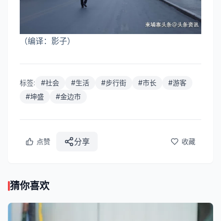
（编译：影子）
标签:
#
社会
#
生活
#
步行街
#
市长
#
游客
#
坤盛
#
金边市
分享
点赞
收藏
猜你喜欢