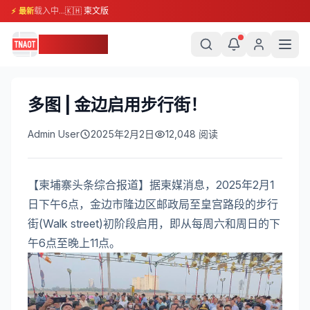
载入中...
🇰🇭 柬文版
⚡ 最新
柬埔寨头条
多图 | 金边启用步行街！
Admin User
2025年2月2日
12,048
阅读
【柬埔寨头条综合报道】据柬媒消息，2025年2月1
日下午6点，金边市隆边区邮政局至皇宫路段的步行
街(Walk street)初阶段启用，即从每周六和周日的下
午6点至晚上11点。