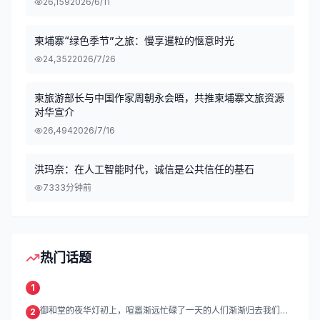
26,159
2026/6/11
柬埔寨“绿色季节”之旅：慢享暹粒的惬意时光
24,352
2026/7/26
柬旅游部长与中国作家周朝永会晤，共推柬埔寨文旅资源
对华宣介
26,494
2026/7/16
洪玛奈：在人工智能时代，诚信是公共信任的基石
73
33分钟前
热门话题
1
御和堂的夜华灯初上，喧嚣渐远忙碌了一天的人们渐渐归去我们的
2