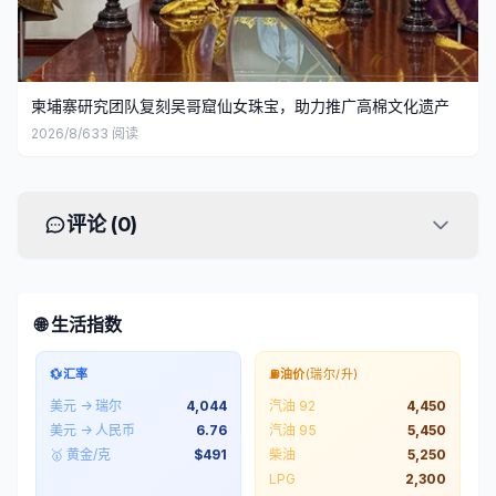
柬埔寨研究团队复刻吴哥窟仙女珠宝，助力推广高棉文化遗产
2026/8/6
33
阅读
评论 (
0
)
🌐 生活指数
💱
汇率
⛽
油价
(瑞尔/升)
美元 → 瑞尔
4,044
汽油 92
4,450
美元 → 人民币
6.76
汽油 95
5,450
🥇 黄金/克
$
491
柴油
5,250
LPG
2,300