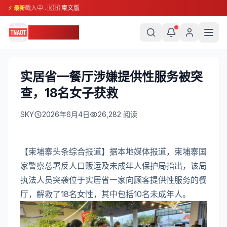
载入中...
🇰🇭 柬文版
⚡ 最新
柬埔寨头条
实居省一餐厅涉嫌提供性服务被突
查，18名女子获救
SKY
2026年6月4日
26,282
阅读
【柬埔寨头条综合报道】据本地媒体报道，柬埔寨国
家警察总署反人口贩运及未成年人保护局指出，该局
执法人员突袭位于实居省一家向顾客提供性服务的餐
厅，解救了18名女性，其中包括10名未成年人。