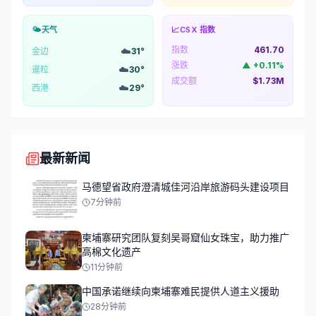
🌤️
天气
📈
CSX 指数
指数
461.70
☁️
金边
31
°
涨跌
▲
+
0.11
%
☁️
暹粒
30
°
成交额
$1.73M
☁️
西港
29
°
最新新闻
马德望省政府澄清城佳河沿岸旅游码头建设项目
7分钟前
柬埔寨研究团队复刻吴哥窟仙女珠宝，助力推广
高棉文化遗产
11分钟前
中国承诺继续向柬埔寨难民提供人道主义援助
28分钟前