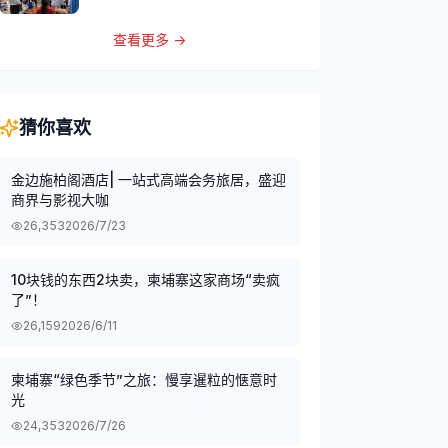
查看更多 →
猜你喜欢
金边施柏阁酒店| 一站式高端会务旅居，盛迎
商界与影视大咖
26,353
2026/7/23
10块钱的东西2块卖，柬埔寨这家商场“卖疯
了”！
26,159
2026/6/11
柬埔寨“绿色季节”之旅：慢享暹粒的惬意时
光
24,353
2026/7/26