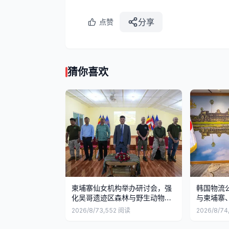
分享
点赞
猜你喜欢
柬埔寨仙女机构举办研讨会，强
韩国物流
化吴哥遗迹区森林与野生动物保
与柬埔寨
护
2026/8/7
3,552
阅读
2026/8/7
4