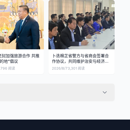
老挝加强旅游合作 共推
卜迭棉芷省警方与省商会签署合
的地”倡议
作协议，共同维护治安与经济安
全
,796
阅读
2026/8/7
3,301
阅读