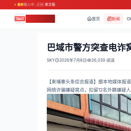
载入中...
🇰🇭 柬文版
⚡ 最新
柬埔寨头条
首页
新闻
巴域市警方突查电诈窝
SKY
2026年7月8日
26,039
阅读
【柬埔寨头条综合报道】据本地媒体报道
网络诈骗嫌疑窝点，扣留12名外籍嫌疑人