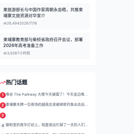
柬旅游部长与中国作家周朝永会晤，共推柬
埔寨文旅资源对华宣介
26,494
2026/7/16
柬埔寨教育部与柴桢省政府召开会议，部署
2026年高考准备工作
3,928
7小时前
热门话题
堆谷 The Parkway 大楼今天被围了！今天金边堆谷
1
区
柬埔寨木牌一位夜场的越南女孩被绑匪钓鱼出去后遭
2
绑架殴打折磨。
3
御和堂的夜华灯初上，喧嚣渐远忙碌了一天的人们渐
4
渐归去我们的灯