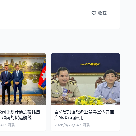
收藏
公司计划开通连接韩国
菩萨省加强旅游业禁毒宣传并推
、越南的货运航线
广NoDrug应用
,412
阅读
2026/8/7
3,947
阅读