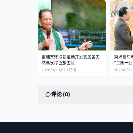
柬埔寨环境部推动开发实居省天
柬埔寨与
然温泉绿色旅游区
“三国一目
2026/8/7
3,879
阅读
2026/8/7
3
评论 (
0
)