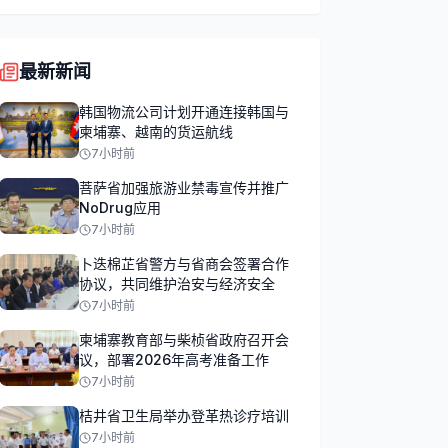
最新新闻
韩国物流公司计划开通连接韩国与
柬埔寨、越南的货运航线
7小时前
菩萨省加强旅游业禁毒宣传并推广
NoDrug应用
7小时前
卜迭棉芷省警方与省商会签署合作
协议，共同维护治安与经济安全
7小时前
柬埔寨教育部与柴桢省政府召开会
议，部署2026年高考准备工作
7小时前
桔井省卫生局举办登革热诊疗培训
7小时前