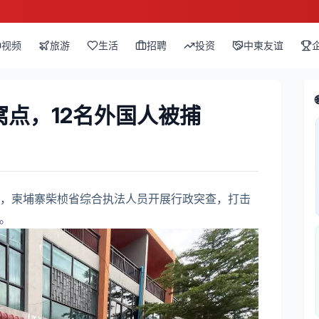
视频
旅游
生活
招聘
投资
中柬友谊
点，12名外国人被捕
，柬埔寨柴桢省综合执法人员开展行政突查，打击
。