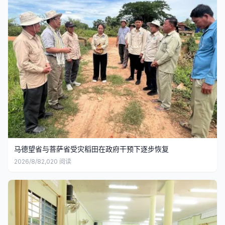
马德望省与菩萨省受灾稻田在政府干预下逐步恢复
2026/8/8
2,020
阅读