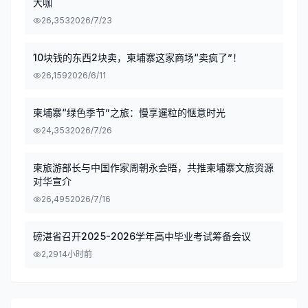
大咖
26,353
2026/7/23
10块钱的东西2块卖，柬埔寨这家商场“卖疯了”！
26,159
2026/6/11
柬埔寨“绿色季节”之旅：慢享暹粒的惬意时光
24,353
2026/7/26
柬旅游部长与中国作家周朝永会晤，共推柬埔寨文旅资源
对华宣介
26,495
2026/7/16
磅湛省召开2025-2026学年高中毕业考试筹备会议
2,291
4小时前