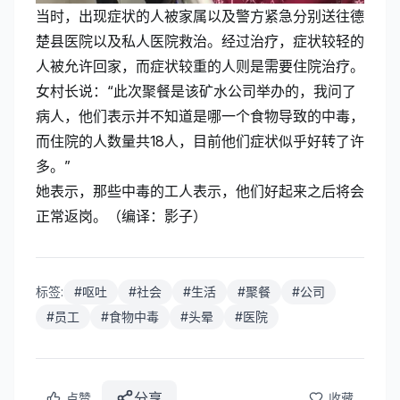
当时，出现症状的人被家属以及警方紧急分别送往德
楚县医院以及私人医院救治。经过治疗，症状较轻的
人被允许回家，而症状较重的人则是需要住院治疗。
女村长说：“此次聚餐是该矿水公司举办的，我问了
病人，他们表示并不知道是哪一个食物导致的中毒，
而住院的人数量共18人，目前他们症状似乎好转了许
多。”
她表示，那些中毒的工人表示，他们好起来之后将会
正常返岗。（编译：影子）
标签:
#
呕吐
#
社会
#
生活
#
聚餐
#
公司
#
员工
#
食物中毒
#
头晕
#
医院
分享
点赞
收藏