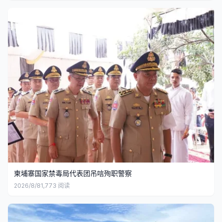
柬埔寨国家禁毒局代表团吊唁殉职警察
2026/8/8
1,773
阅读