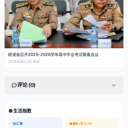
磅湛省召开2025-2026学年高中毕业考试筹备会议
2026/8/8
2,291
阅读
评论 (
0
)
🌐 生活指数
💱
汇率
⛽
油价
(瑞尔/升)