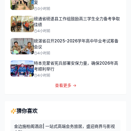
复
3小时前
磅通省磅遂县工作组鼓励高三学生全力备考争取
佳绩
4小时前
磅湛省召开2025-2026学年高中毕业考试筹备
会议
4小时前
特本克蒙省宪兵部署安保力量，确保2026年高
考顺利举行
4小时前
查看更多 →
猜你喜欢
金边施柏阁酒店| 一站式高端会务旅居，盛迎商界与影视