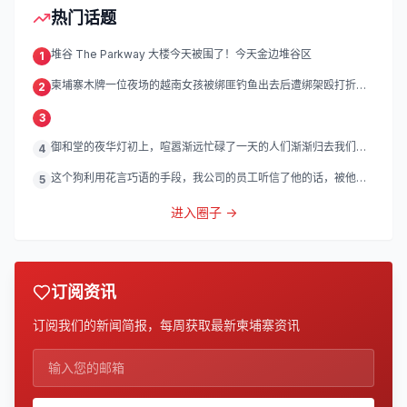
热门话题
堆谷 The Parkway 大楼今天被围了！今天金边堆谷区
1
柬埔寨木牌一位夜场的越南女孩被绑匪钓鱼出去后遭绑架殴打折
2
磨。
3
御和堂的夜华灯初上，喧嚣渐远忙碌了一天的人们渐渐归去我们的
4
灯
这个狗利用花言巧语的手段，我公司的员工听信了他的话，被他带
5
到
进入圈子 →
订阅资讯
订阅我们的新闻简报，每周获取最新柬埔寨资讯