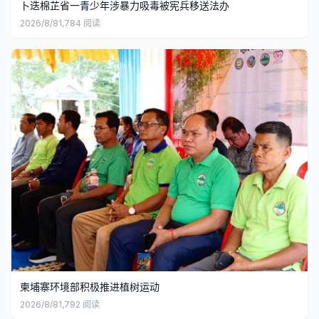
卜迭棉芷省一青少年涉暴力吸毒被宪兵移送法办
2026/8/8
1,784
阅读
柬埔寨环境部积极推进植树运动
2026/8/8
1,792
阅读