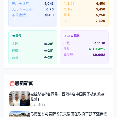
美元 → 瑞尔
4,043
汽油 92
4,450
美元 → 人民币
6.76
汽油 95
5,450
🥇 黄金/克
$
509
柴油
5,250
LPG
2,300
🌤️
天气
📈
CSX 指数
指数
464.10
☁️
金边
28
°
涨跌
▲
+
0.42
%
☁️
暹粒
28
°
成交额
$9.69M
☁️
西港
28
°
最新新闻
被控杀害2名同胞，西港4名中国男子被判终身
监禁！
4小时前
马德望省与菩萨省受灾稻田在政府干预下逐步恢