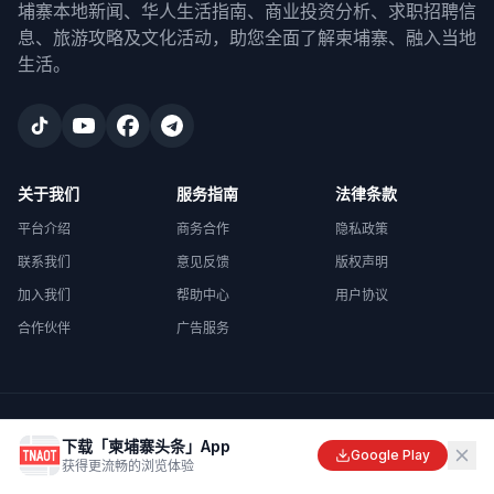
埔寨本地新闻、华人生活指南、商业投资分析、求职招聘信
息、旅游攻略及文化活动，助您全面了解柬埔寨、融入当地
生活。
关于我们
服务指南
法律条款
平台介绍
商务合作
隐私政策
联系我们
意见反馈
版权声明
加入我们
帮助中心
用户协议
合作伙伴
广告服务
©
2026
柬埔寨头条
. All rights reserved.
下载「柬埔寨头条」App
Made with
in Cambodia
Google Play
获得更流畅的浏览体验