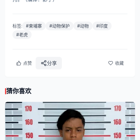
标签:
#
柬埔寨
#
动物保护
#
动物
#
印度
#
老虎
分享
点赞
收藏
猜你喜欢