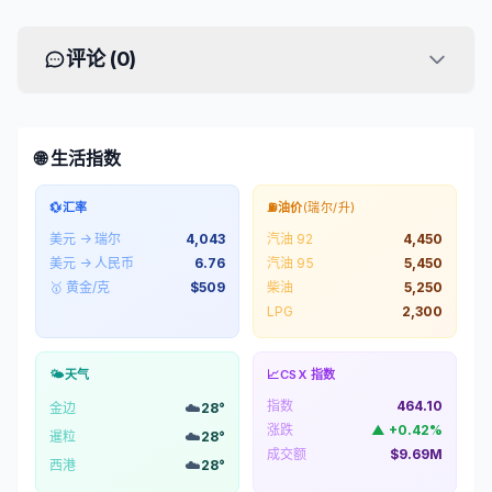
评论 (
0
)
🌐 生活指数
💱
汇率
⛽
油价
(瑞尔/升)
美元 → 瑞尔
4,043
汽油 92
4,450
美元 → 人民币
6.76
汽油 95
5,450
🥇 黄金/克
$
509
柴油
5,250
LPG
2,300
🌤️
天气
📈
CSX 指数
指数
464.10
☁️
金边
28
°
涨跌
▲
+
0.42
%
☁️
暹粒
28
°
成交额
$9.69M
☁️
西港
28
°