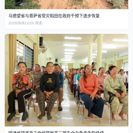
马德望省与菩萨省受灾稻田在政府干预下逐步恢复
2026/8/8
2,020
阅读
磅通省磅遂县工作组鼓励高三学生全力备考争取佳绩