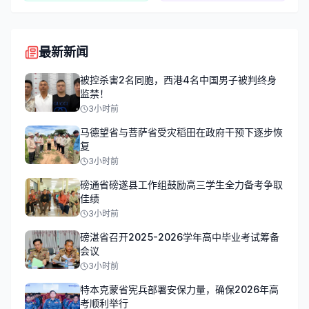
最新新闻
被控杀害2名同胞，西港4名中国男子被判终身
监禁！
3小时前
马德望省与菩萨省受灾稻田在政府干预下逐步恢
复
3小时前
磅通省磅遂县工作组鼓励高三学生全力备考争取
佳绩
3小时前
磅湛省召开2025-2026学年高中毕业考试筹备
会议
3小时前
特本克蒙省宪兵部署安保力量，确保2026年高
考顺利举行