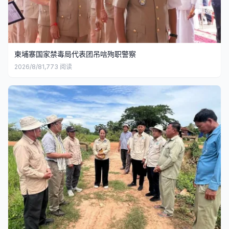
柬埔寨国家禁毒局代表团吊唁殉职警察
2026/8/8
1,773
阅读