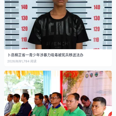
卜迭棉芷省一青少年涉暴力吸毒被宪兵移送法办
2026/8/8
1,784
阅读