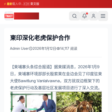
载入中...
🇰🇭 柬文版
⚡ 最新
柬埔寨头条
柬印深化老虎保护合作
Admin User
2026年1月12日
14,117
阅读
【柬埔寨头条综合报道】据柬媒消息，2026年1月9
日，柬埔寨环境部部长殷索莱在金边会见了印度驻柬
大使Bawitlung Vanlalvawna，双方就双边框架下的
老虎保护行动及基层社区发展项目进行了深入交流。