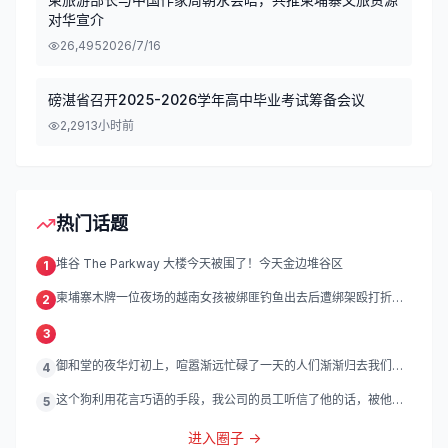
对华宣介
26,495
2026/7/16
磅湛省召开2025-2026学年高中毕业考试筹备会议
2,291
3小时前
热门话题
堆谷 The Parkway 大楼今天被围了！今天金边堆谷区
1
柬埔寨木牌一位夜场的越南女孩被绑匪钓鱼出去后遭绑架殴打折
2
磨。
3
御和堂的夜华灯初上，喧嚣渐远忙碌了一天的人们渐渐归去我们的
4
灯
这个狗利用花言巧语的手段，我公司的员工听信了他的话，被他带
5
到
进入圈子 →