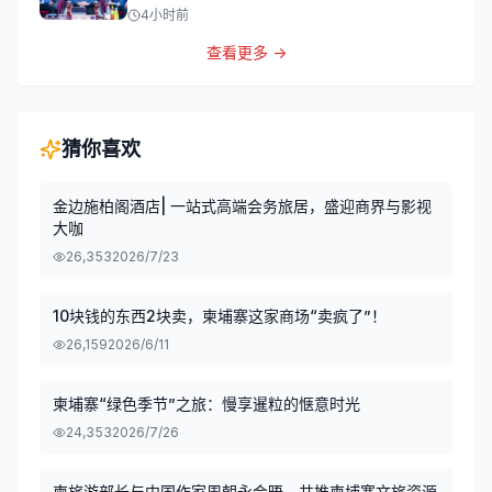
4小时前
查看更多 →
猜你喜欢
金边施柏阁酒店| 一站式高端会务旅居，盛迎商界与影视
大咖
26,353
2026/7/23
10块钱的东西2块卖，柬埔寨这家商场“卖疯了”！
26,159
2026/6/11
柬埔寨“绿色季节”之旅：慢享暹粒的惬意时光
24,353
2026/7/26
柬旅游部长与中国作家周朝永会晤，共推柬埔寨文旅资源