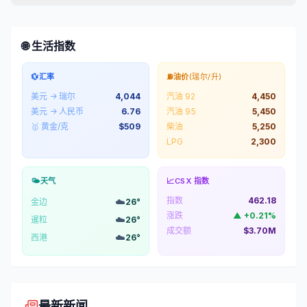
🌐 生活指数
💱
汇率
⛽
油价
(瑞尔/升)
美元 → 瑞尔
4,044
汽油 92
4,450
美元 → 人民币
6.76
汽油 95
5,450
🥇 黄金/克
$
509
柴油
5,250
LPG
2,300
🌤️
天气
📈
CSX 指数
指数
462.18
☁️
金边
26
°
涨跌
▲
+
0.21
%
☁️
暹粒
26
°
成交额
$3.70M
☁️
西港
26
°
最新新闻