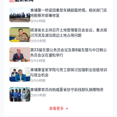
柬埔寨一桥梁因重型车辆超载坍塌，相关部门实
地勘察并部署修复
11小时前
磅湛省长主持召开土地管理委员会会议，重点探
讨河流及湖泊周边土地占用问题
12小时前
第23届东盟公务员会议及第8届东盟与中日韩公
务员会议在暹粒举行
11小时前
柬埔寨皇家学院与劳工部探讨加强职业技能培训
与就业机会
11小时前
柬埔寨官员向柏威夏省驻守前线部队捐赠物资
12小时前
查看更多 →