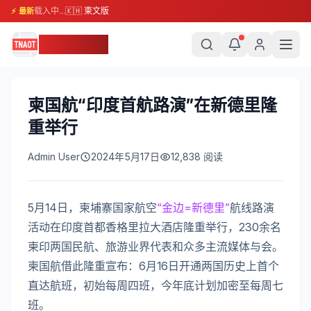
载入中...
🇰🇭 柬文版
⚡ 最新
柬埔寨头条
柬国航“印度首航路演”在新德里隆
重举行
Admin User
2024年5月17日
12,838
阅读
5月14日，柬埔寨国家航空
“金边=新德里”
航线路演
活动在印度首都香格里拉大酒店隆重举行，230余名
柬印两国民航、旅游业界代表和众多主流媒体与会。
柬国航借此隆重宣布：6月16日开通两国历史上首个
直达航班，初始每周四班，今年底计划加密至每周七
班。