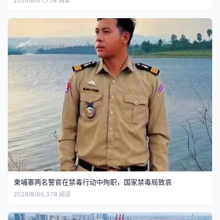
2026/8/6
7,758
阅读
柬埔寨两名警官在禁毒行动中殉职，国家禁毒局致哀
2026/8/6
6,378
阅读