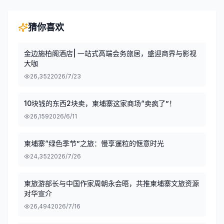
猜你喜欢
金边施柏阁酒店| 一站式高端会务旅居，盛迎商界与影视
大咖
26,352
2026/7/23
10块钱的东西2块卖，柬埔寨这家商场“卖疯了”！
26,159
2026/6/11
柬埔寨“绿色季节”之旅：慢享暹粒的惬意时光
24,352
2026/7/26
柬旅游部长与中国作家周朝永会晤，共推柬埔寨文旅资源
对华宣介
26,494
2026/7/16