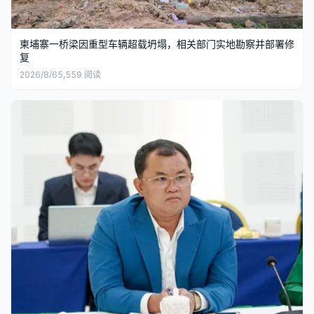
柬埔寨一桥梁因重型车辆超载坍塌，相关部门实地勘察并部署修
复
2026/8/6
5,559
阅读