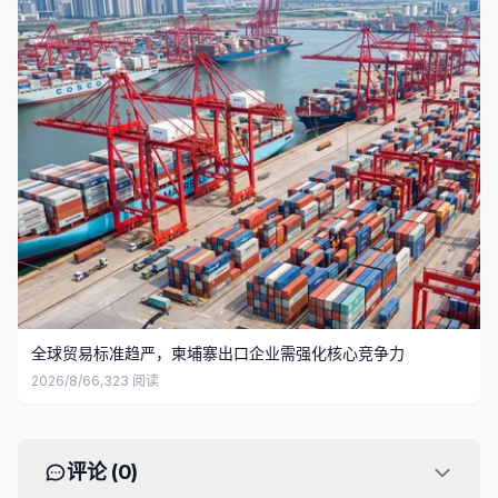
全球贸易标准趋严，柬埔寨出口企业需强化核心竞争力
2026/8/6
6,323
阅读
评论 (
0
)