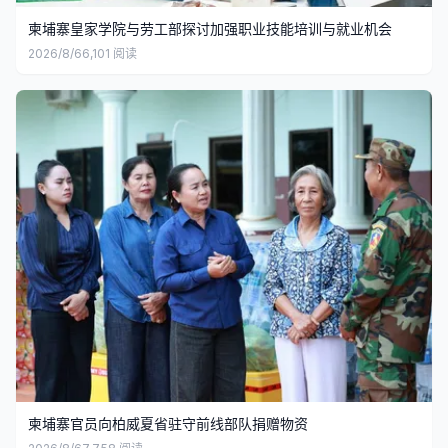
柬埔寨皇家学院与劳工部探讨加强职业技能培训与就业机会
2026/8/6
6,101
阅读
柬埔寨官员向柏威夏省驻守前线部队捐赠物资