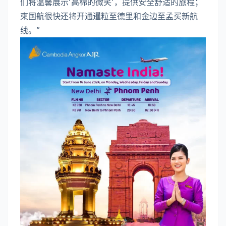
们将温馨展示‘高棉的微笑’，提供安全舒适的旅程；
柬国航很快还将开通暹粒
至德里
和金边至孟买新航
线。”