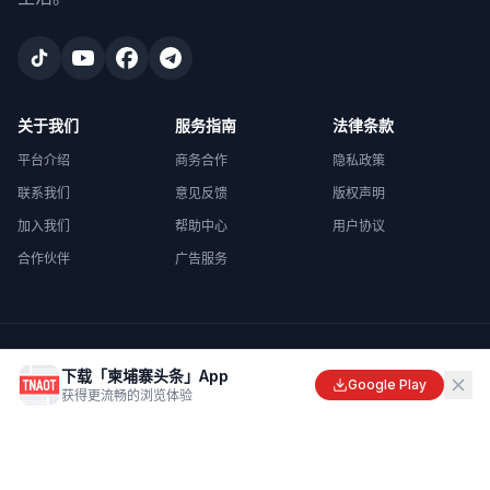
关于我们
服务指南
法律条款
平台介绍
商务合作
隐私政策
联系我们
意见反馈
版权声明
加入我们
帮助中心
用户协议
合作伙伴
广告服务
©
2026
柬埔寨头条
. All rights reserved.
下载「柬埔寨头条」App
Made with
in Cambodia
Google Play
获得更流畅的浏览体验