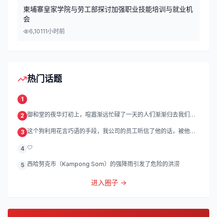
柬埔寨皇家学院与劳工部探讨加强职业技能培训与就业机
会
6,101
11小时前
热门话题
1
御和堂的夜华灯初上，喧嚣渐远忙碌了一天的人们渐渐归去我们的
2
灯
这个狗利用花言巧语的手段，我公司的员工听信了他的话，被他带
3
到
🤍
4
西哈努克市（Kampong Som）的强降雨引发了危险的洪涝
5
进入圈子 →