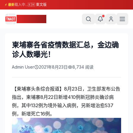
载入中...
🇰🇭 柬文版
⚡ 最新
柬埔寨头条
柬埔寨各省疫情数据汇总，金边确
诊人数曝光！
Admin User
2021年8月23日
8,734
阅读
【柬埔寨头条综合报道】8月23日，卫生部发布公告
指出，柬埔寨8月22日新增410例新冠肺炎确诊病
例，其中132例为境外输入病例，另新增治愈537
例，新增死亡16例。