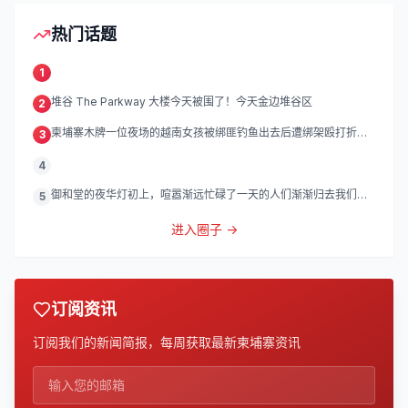
热门话题
1
堆谷 The Parkway 大楼今天被围了！今天金边堆谷区
2
柬埔寨木牌一位夜场的越南女孩被绑匪钓鱼出去后遭绑架殴打折
3
磨。
4
御和堂的夜华灯初上，喧嚣渐远忙碌了一天的人们渐渐归去我们的
5
灯
进入圈子 →
订阅资讯
订阅我们的新闻简报，每周获取最新柬埔寨资讯