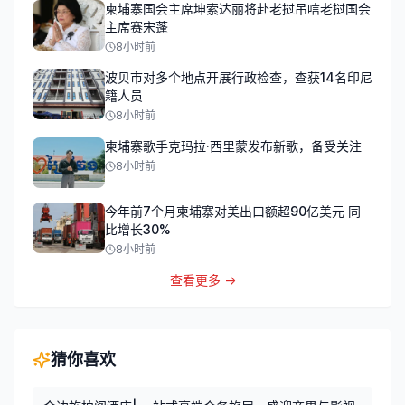
柬埔寨国会主席坤索达丽将赴老挝吊唁老挝国会
主席赛宋蓬
8小时前
波贝市对多个地点开展行政检查，查获14名印尼
籍人员
8小时前
柬埔寨歌手克玛拉·西里蒙发布新歌，备受关注
8小时前
今年前7个月柬埔寨对美出口额超90亿美元 同
比增长30%
8小时前
查看更多 →
猜你喜欢