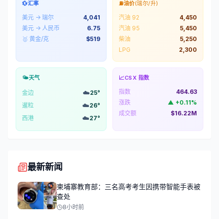
💱
汇率
⛽
油价
(瑞尔/升)
美元 → 瑞尔
4,041
汽油 92
4,450
美元 → 人民币
6.75
汽油 95
5,450
🥇 黄金/克
$
519
柴油
5,250
LPG
2,300
🌤️
天气
📈
CSX 指数
指数
464.63
☁️
金边
25
°
涨跌
▲
+
0.11
%
☁️
暹粒
26
°
成交额
$16.22M
☁️
西港
27
°
最新新闻
柬埔寨教育部：三名高考考生因携带智能手表被
查处
8小时前