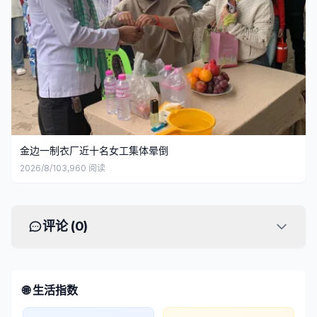
金边一制衣厂近十名女工集体晕倒
2026/8/10
3,960
阅读
评论 (
0
)
🌐 生活指数