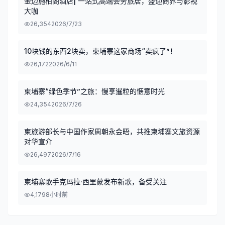
金边施柏阁酒店| 一站式高端会务旅居，盛迎商界与影视
大咖
26,354
2026/7/23
10块钱的东西2块卖，柬埔寨这家商场“卖疯了”！
26,172
2026/6/11
柬埔寨“绿色季节”之旅：慢享暹粒的惬意时光
24,354
2026/7/26
柬旅游部长与中国作家周朝永会晤，共推柬埔寨文旅资源
对华宣介
26,497
2026/7/16
柬埔寨歌手克玛拉·西里蒙发布新歌，备受关注
4,179
8小时前