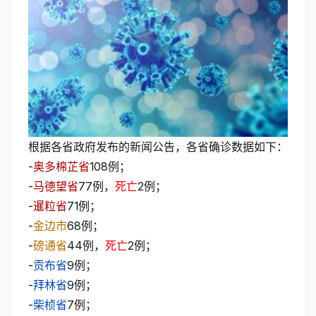
根据各省政府发布的新闻公告，各省确诊数据如下：
-
奥多棉芷省
108例；
-
马德望省
77例，
死亡
2例；
-
暹粒省
71例；
-
金边市
68例；
-
磅通省
44例，
死亡
2例；
-
贡布省
9例；
-
拜林省
9例；
-
柴桢省
7例；