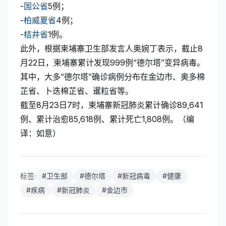
-
国公省
5例；
-
柏威夏省
4例；
-
桔井省
1例。
此外，根据柬埔寨卫生部发言人奥婉丁表示，截止8
月22日，柬埔寨累计发现999例“德尔塔”变异病毒。
其中，大多“德尔塔”确诊病例分布在金边市、奥多棉
芷省、卜迭棉芷省、暹粒省等。
截至8月23日7时，柬埔寨新冠肺炎累计确诊89,641
例、累计治愈85,618例、累计死亡1,808例。（编
译：如意）
标签:
#
卫生部
#
德尔塔
#
新冠病毒
#
健康
#
疾病
#
新冠肺炎
#
金边市