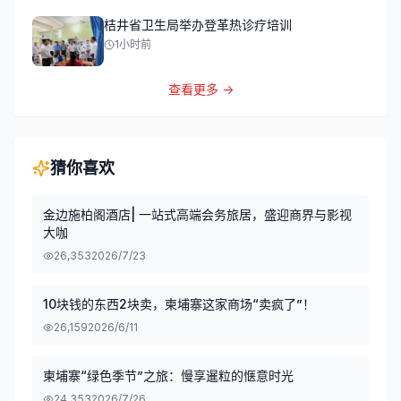
桔井省卫生局举办登革热诊疗培训
1小时前
查看更多 →
猜你喜欢
金边施柏阁酒店| 一站式高端会务旅居，盛迎商界与影视
大咖
26,353
2026/7/23
10块钱的东西2块卖，柬埔寨这家商场“卖疯了”！
26,159
2026/6/11
柬埔寨“绿色季节”之旅：慢享暹粒的惬意时光
24,353
2026/7/26