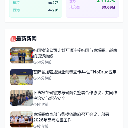
涨跌
▲
+
0.42
%
☁️
暹粒
27
°
成交额
$9.69M
☁️
西港
29
°
最新新闻
韩国物流公司计划开通连接韩国与柬埔寨、越南
的货运航线
50分钟前
菩萨省加强旅游业禁毒宣传并推广NoDrug应用
55分钟前
卜迭棉芷省警方与省商会签署合作协议，共同维
护治安与经济安全
1小时前
柬埔寨教育部与柴桢省政府召开会议，部署
2026年高考准备工作
1小时前