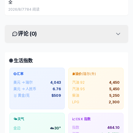
全
2026/8/7
784
阅读
评论 (
0
)
🌐 生活指数
💱
汇率
⛽
油价
(瑞尔/升)
美元 → 瑞尔
4,043
汽油 92
4,450
美元 → 人民币
6.76
汽油 95
5,450
🥇 黄金/克
$
509
柴油
5,250
LPG
2,300
🌤️
天气
📈
CSX 指数
指数
464.10
☁️
金边
30
°