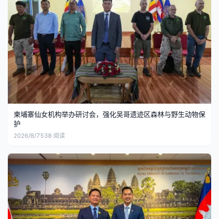
柬埔寨仙女机构举办研讨会，强化吴哥遗迹区森林与野生动物保
护
2026/8/7
538
阅读