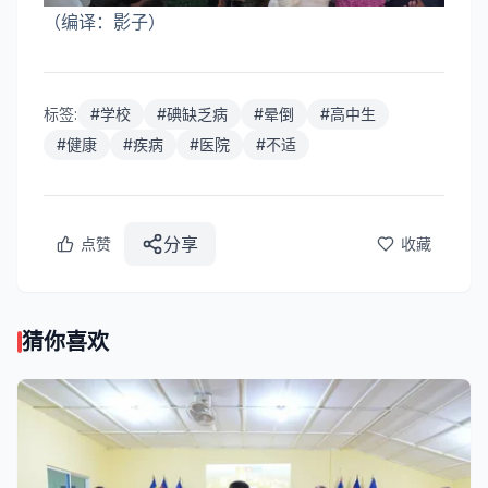
（编译：影子）
标签:
#
学校
#
碘缺乏病
#
晕倒
#
高中生
#
健康
#
疾病
#
医院
#
不适
分享
点赞
收藏
猜你喜欢