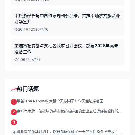
柬旅游部长与中国作家周朝永会晤，共推柬埔寨文旅资源
对华宣介
26,494
2026/7/16
柬埔寨教育部与柴桢省政府召开会议，部署2026年高考
准备工作
1,063
1小时前
热门话题
堆谷 The Parkway 大楼今天被围了！今天金边堆谷区
1
柬埔寨木牌一位夜场的越南女孩被绑匪钓鱼出去后遭绑架殴打折
2
磨。
3
御和堂的夜华灯初上，喧嚣渐远忙碌了一天的人们渐渐归去我们的
4