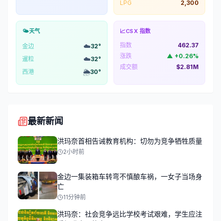
LPG
2,300
🌤️
天气
📈
CSX 指数
指数
462.37
☁️
金边
32
°
涨跌
▲
+
0.26
%
☁️
暹粒
32
°
成交额
$2.81M
🌦️
西港
30
°
最新新闻
洪玛奈首相告诫教育机构：切勿为竞争牺牲质量
2小时前
金边一集装箱车转弯不慎酿车祸，一女子当场身
亡
11分钟前
洪玛奈：社会竞争远比学校考试艰难，学生应注