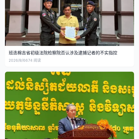
班迭棉吉省初级法院检察院否认涉及逮捕记者的不实指控
2026/8/6
674
阅读