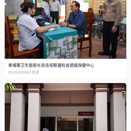
柬埔寨卫生部部长突击视察暹粒省德威保健中心
2026/8/6
683
阅读