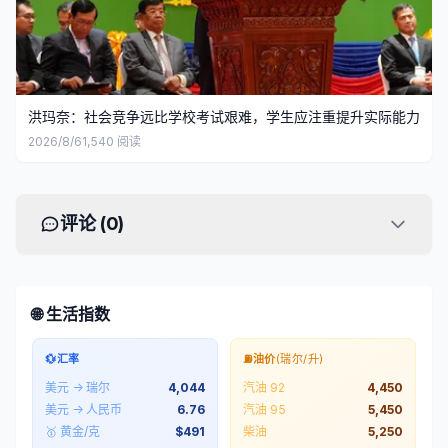
洪玛奈：社会竞争远比学校考试艰难，学生应注重提升实际能力
2026/8/6
1,540
阅读
评论 (
0
)
🌐 生活指数
💱
汇率
⛽
油价
(瑞尔/升)
美元 → 瑞尔
4,044
汽油 92
4,450
美元 → 人民币
6.76
汽油 95
5,450
🥇 黄金/克
$
491
柴油
5,250