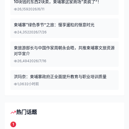
10块钱的东西2块卖，柬埔寨这家商场“卖疯了”！
26,159
2026/6/11
柬埔寨“绿色季节”之旅：慢享暹粒的惬意时光
24,352
2026/7/26
柬旅游部长与中国作家周朝永会晤，共推柬埔寨文旅资源
对华宣介
26,494
2026/7/16
洪玛奈：柬埔寨政府正全面提升教育与职业培训质量
1,063
2小时前
热门话题
1