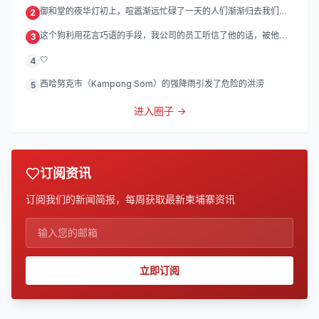
御和堂的夜华灯初上，喧嚣渐远忙碌了一天的人们渐渐归去我们的
2
灯
这个狗利用花言巧语的手段，我公司的员工听信了他的话，被他带
3
到
🤍
4
西哈努克市（Kampong Som）的强降雨引发了危险的洪涝
5
进入圈子 →
订阅资讯
订阅我们的新闻简报，每周获取最新柬埔寨资讯
立即订阅