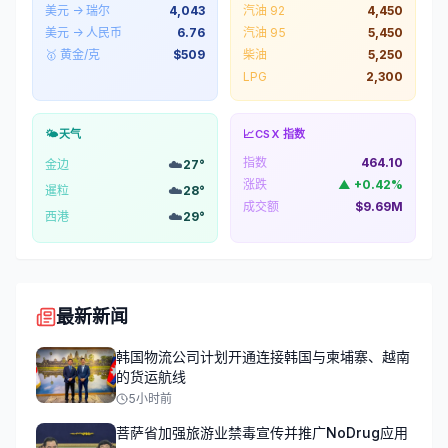
美元 → 瑞尔
4,043
汽油 92
4,450
美元 → 人民币
6.76
汽油 95
5,450
🥇 黄金/克
$
509
柴油
5,250
LPG
2,300
🌤️
天气
📈
CSX 指数
指数
464.10
☁️
金边
27
°
涨跌
▲
+
0.42
%
☁️
暹粒
28
°
成交额
$9.69M
☁️
西港
29
°
最新新闻
韩国物流公司计划开通连接韩国与柬埔寨、越南
的货运航线
5小时前
菩萨省加强旅游业禁毒宣传并推广NoDrug应用