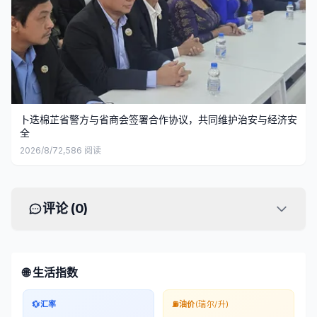
卜迭棉芷省警方与省商会签署合作协议，共同维护治安与经济安
全
2026/8/7
2,586
阅读
评论 (
0
)
🌐 生活指数
💱
汇率
⛽
油价
(瑞尔/升)