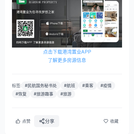
点击下载港湾置业APP
了解更多房源信息
标签:
#
民航国务秘书处
#
航班
#
乘客
#
疫情
#
恢复
#
旅游趣事
#
旅游
分享
点赞
收藏