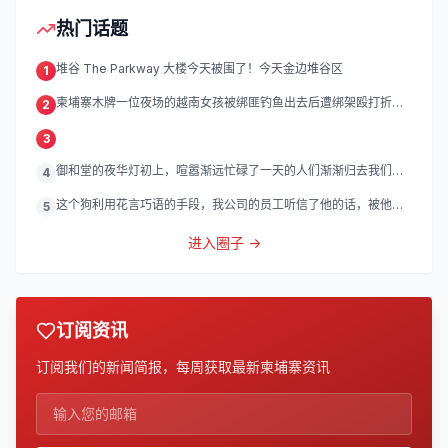
热门话题
堆谷 The Parkway 大楼今天被围了！今天金边堆谷区
1
柬埔寨木牌一位夜场的越南女孩被绑匪钓鱼出去后遭绑架殴打折
2
磨。
3
御和堂的夜华灯初上，喧嚣渐远忙碌了一天的人们渐渐归去我们的
4
灯
这个狗利用花言巧语的手段，我公司的员工听信了他的话，被他带
5
到
进入圈子 →
订阅资讯
订阅我们的新闻简报，每周获取最新柬埔寨资讯