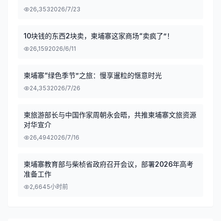
26,353
2026/7/23
10块钱的东西2块卖，柬埔寨这家商场“卖疯了”！
26,159
2026/6/11
柬埔寨“绿色季节”之旅：慢享暹粒的惬意时光
24,353
2026/7/26
柬旅游部长与中国作家周朝永会晤，共推柬埔寨文旅资源
对华宣介
26,494
2026/7/16
柬埔寨教育部与柴桢省政府召开会议，部署2026年高考
准备工作
2,664
5小时前