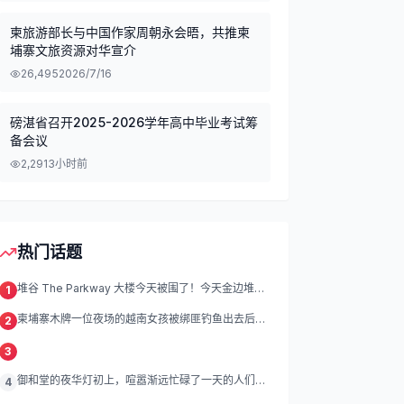
柬旅游部长与中国作家周朝永会晤，共推柬
埔寨文旅资源对华宣介
26,495
2026/7/16
磅湛省召开2025-2026学年高中毕业考试筹
备会议
2,291
3小时前
热门话题
堆谷 The Parkway 大楼今天被围了！今天金边堆谷
1
区
柬埔寨木牌一位夜场的越南女孩被绑匪钓鱼出去后遭
2
绑架殴打折磨。
3
御和堂的夜华灯初上，喧嚣渐远忙碌了一天的人们渐
4
渐归去我们的灯