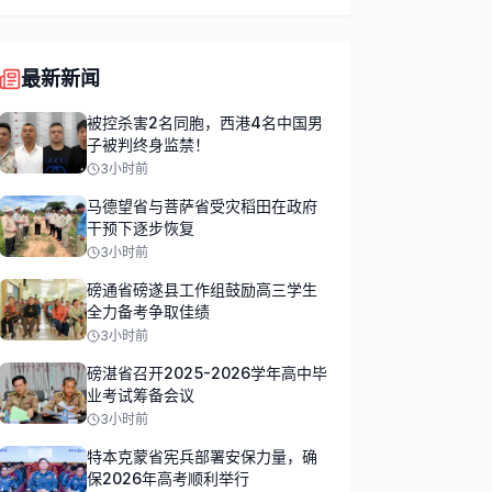
最新新闻
被控杀害2名同胞，西港4名中国男
子被判终身监禁！
3小时前
马德望省与菩萨省受灾稻田在政府
干预下逐步恢复
3小时前
磅通省磅遂县工作组鼓励高三学生
全力备考争取佳绩
3小时前
磅湛省召开2025-2026学年高中毕
业考试筹备会议
3小时前
特本克蒙省宪兵部署安保力量，确
保2026年高考顺利举行