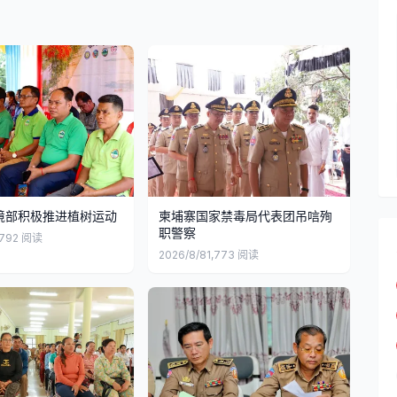
境部积极推进植树运动
柬埔寨国家禁毒局代表团吊唁殉
职警察
,792
阅读
2026/8/8
1,773
阅读