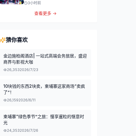
3小时前
查看更多 →
猜你喜欢
金边施柏阁酒店| 一站式高端会务旅居，盛迎
商界与影视大咖
26,353
2026/7/23
10块钱的东西2块卖，柬埔寨这家商场“卖疯
了”！
26,159
2026/6/11
柬埔寨“绿色季节”之旅：慢享暹粒的惬意时
光
24,353
2026/7/26