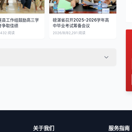
遂县工作组鼓励高三学
磅湛省召开2025-2026学年高
考争取佳绩
中毕业考试筹备会议
,432
阅读
2026/8/8
2,291
阅读
关于我们
服务指南