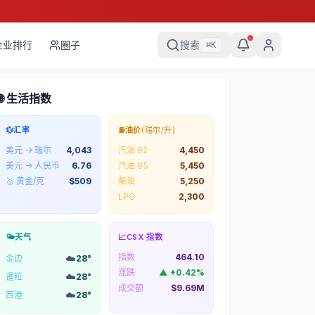
企业排行
圈子
搜索
⌘
K
🌐 生活指数
💱
汇率
⛽
油价
(瑞尔/升)
美元 → 瑞尔
4,043
汽油 92
4,450
美元 → 人民币
6.76
汽油 95
5,450
🥇 黄金/克
$
509
柴油
5,250
LPG
2,300
🌤️
天气
📈
CSX 指数
指数
464.10
☁️
金边
28
°
涨跌
▲
+
0.42
%
☁️
暹粒
28
°
成交额
$9.69M
☁️
西港
28
°