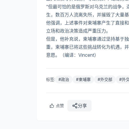
“但最可怕的是俄罗斯对乌克兰的战争，
生，数百万人流离失所，并摧毁了大量基
他强调，上述事件对柬埔寨产生了直接和
立场和政治决策造成严重压力。
但是，他补充说，柬埔寨通过坚持基于独
重，柬埔寨已将这些挑战转化为机遇，并
意愿。（编译：Vincent）
标签:
#
政治
#
柬埔寨
#
外交部
#
外
分享
点赞