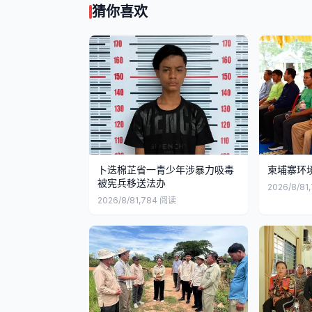
猜你喜欢
卜迭棉芷省一青少年涉暴力吸毒
柬埔寨环
被宪兵移送法办
2026/8/8
1
2026/8/8
1,784
阅读