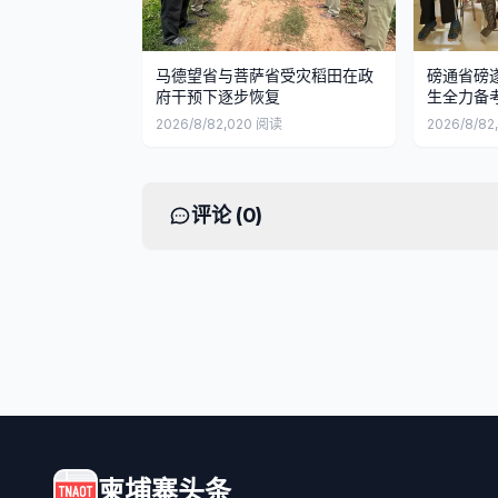
马德望省与菩萨省受灾稻田在政
磅通省磅
府干预下逐步恢复
生全力备
2026/8/8
2,020
阅读
2026/8/8
2
评论 (
0
)
柬埔寨头条