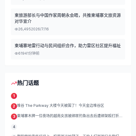
柬旅游部长与中国作家周朝永会晤，共推柬埔寨文旅资源
对华宣介
26,495
2026/7/16
柬埔寨地雷行动与民间组织合作，助力雷区社区提升福祉
619
41分钟前
热门话题
1
堆谷 The Parkway 大楼今天被围了！今天金边堆谷区
2
柬埔寨木牌一位夜场的越南女孩被绑匪钓鱼出去后遭绑架殴打折
3
磨。
4