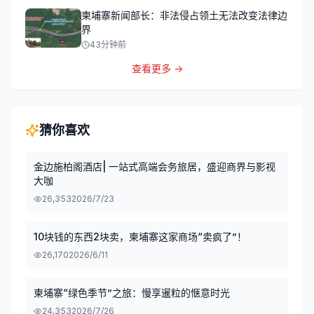
柬埔寨新闻部长：非法侵占领土无法改变法律边
界
43分钟前
查看更多 →
猜你喜欢
金边施柏阁酒店| 一站式高端会务旅居，盛迎商界与影视
大咖
26,353
2026/7/23
10块钱的东西2块卖，柬埔寨这家商场“卖疯了”！
26,170
2026/6/11
柬埔寨“绿色季节”之旅：慢享暹粒的惬意时光
24,353
2026/7/26