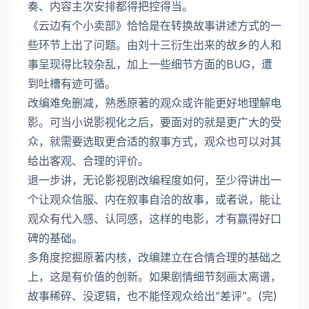
奏、内容主次安排都得把控得当。
《云边有个小卖部》恰恰是在转换故事讲述方式的一
些环节上出了问题。由刘十三衍生出来的故乡的人和
事呈现得比较杂乱，加上一些细节方面的BUG，遭
到吐槽有迹可循。
改编难免删减，熟悉原著的观众或许能更好地理解电
影。可当小说影视化之后，要面对的就是更广大的受
众，就需要选取更合适的叙事方式，观众也可以对其
给出客观、合理的评价。
退一步讲，无论影视剧改编程度如何，至少得讲出一
个让观众信服、内在叙事自洽的故事，或者说，能让
观众有代入感、认同感，这样的电影，才有赢得好口
碑的基础。
多角度挖掘原著内核，改编建立在合情合理的基础之
上，这是有价值的创新。如果剧情细节刻画太离谱，
故事稀碎、没逻辑，也不能怪观众给出“差评”。(完)