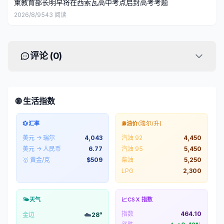
柬教育部长明早将在西索瓦高中考点启封高考考题
2026/8/9
543
阅读
评论 (
0
)
🌐 生活指数
💱
汇率
⛽
油价
(瑞尔/升)
美元 → 瑞尔
4,043
汽油 92
4,450
美元 → 人民币
6.77
汽油 95
5,450
🥇 黄金/克
$
509
柴油
5,250
LPG
2,300
🌤️
天气
📈
CSX 指数
指数
464.10
☁️
金边
28
°