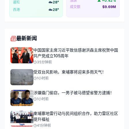
涨跌
▲
+
0.42
%
☁️
暹粒
28
°
成交额
$9.69M
☁️
西港
28
°
最新新闻
中国国家主席习近平致信感谢洪森主席祝贺中国
共产党成立105周年
35分钟前
受双台风影响，柬埔寨将迎来多雨天气！
1小时前
涉嫌撬门偷窃，一男子被马德望省警方逮捕！
1小时前
柬埔寨地雷行动与民间组织合作，助力雷区社区
提升福祉
41分钟前