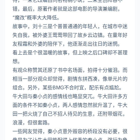
待，一来它改编自同名畅销小说，二来主创阵容不
错，最后，原著作者就是这部电影的导演兼编剧，
“魔改”概率大大降低。
故事中，刘十三是个普普通通的年轻人，在城市中迷
失自我，被外婆王莺莺带回了故乡云边镇。在童年好
友程霜和外婆的陪伴下，他逐渐走出往日的迷惘。
看上去是个很温暖的故事，但上映之后口碑却不甚理
想。
有观众称赞其还原了书中名场面，拍得十分催泪。而
相当一部分观众却觉得，剧情东拼西凑，像单元片的
组合。另外，某些BMG不合时宜，配乐有点尴尬。
牛大田与秦小贞的感情线也略显突兀。牛大田许多方
面的条件不如秦小贞，两人感情忽然就升温了，牛大
田一把火烧了自己不招人待见的生意，还附带烟花，
浪漫，但很套路。
一些网友觉得，秦小贞意外毁容的桥段没有必要，很