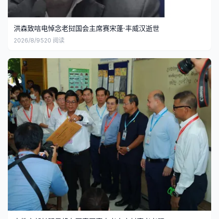
洪森致唁电悼念老挝国会主席赛宋蓬·丰威汉逝世
2026/8/9
520
阅读