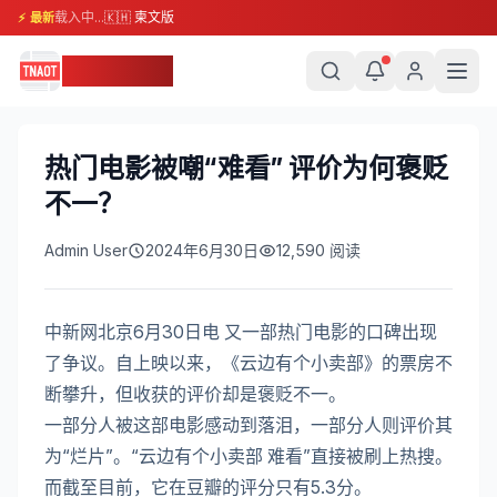
载入中...
🇰🇭 柬文版
⚡ 最新
柬埔寨头条
热门电影被嘲“难看” 评价为何褒贬
不一？
Admin User
2024年6月30日
12,590
阅读
中新网北京6月30日电 又一部热门电影的口碑出现
了争议。自上映以来，《云边有个小卖部》的票房不
断攀升，但收获的评价却是褒贬不一。
一部分人被这部电影感动到落泪，一部分人则评价其
为“烂片”。“云边有个小卖部 难看”直接被刷上热搜。
而截至目前，它在豆瓣的评分只有5.3分。