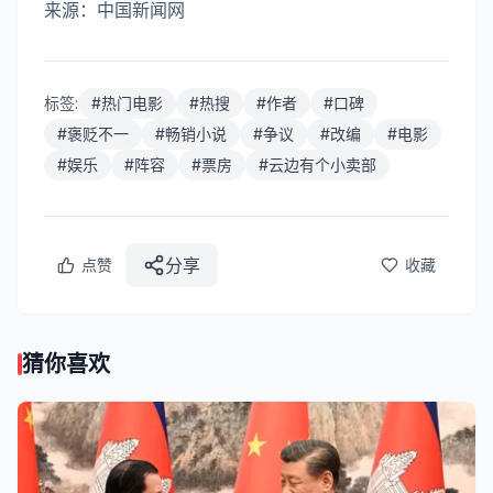
来源：中国新闻网
标签:
#
热门电影
#
热搜
#
作者
#
口碑
#
褒贬不一
#
畅销小说
#
争议
#
改编
#
电影
#
娱乐
#
阵容
#
票房
#
云边有个小卖部
分享
点赞
收藏
猜你喜欢