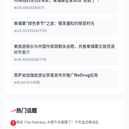
10块钱的东西2块卖，柬埔寨这家商场“卖疯了”！
26,159
2026/6/11
柬埔寨“绿色季节”之旅：慢享暹粒的惬意时光
24,353
2026/7/26
柬旅游部长与中国作家周朝永会晤，共推柬埔寨文旅资源
对华宣介
26,495
2026/7/16
菩萨省加强旅游业禁毒宣传并推广NoDrug应用
8,142
15小时前
热门话题
堆谷 The Parkway 大楼今天被围了！今天金边堆谷区
1