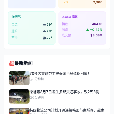
LPG
2,300
🌤️
天气
📈
CSX 指数
指数
464.10
☁️
金边
29
°
涨跌
▲
+
0.42
%
☁️
暹粒
28
°
成交额
$9.69M
🌦️
西港
27
°
最新新闻
70多名柬籍劳工被泰国当局遣返回国！
6分钟前
柬埔寨8月7日发生多起交通事故，致2死8伤
5分钟前
韩国物流公司计划开通连接韩国与柬埔寨、越南