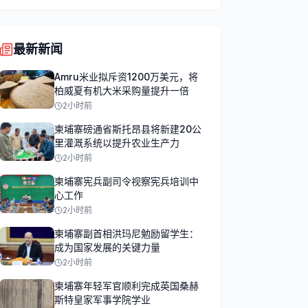
最新新闻
Amru米业拟斥资1200万美元，将
柏威夏有机大米采购量提升一倍
2小时前
柬埔寨磅通省斯托昂县将新建20公
里灌溉系统以提升农业生产力
2小时前
柬埔寨宪兵副司令视察宪兵培训中
心工作
2小时前
柬埔寨副首相洪玛尼勉励留学生：
成为国家发展的关键力量
2小时前
柬埔寨年轻军官顺利完成英国桑赫
斯特皇家军事学院学业