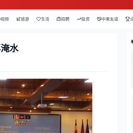
视频
旅游
生活
招聘
投资
中柬友谊
再淹水