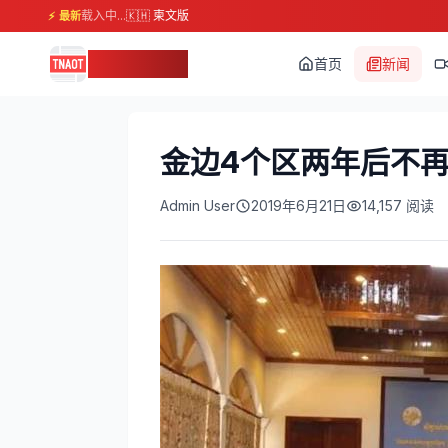
载入中...
🇰🇭 柬文版
⚡ 最新
柬埔寨头条
首页
新闻
金边4个区两年后不
Admin User
2019年6月21日
14,157
阅读