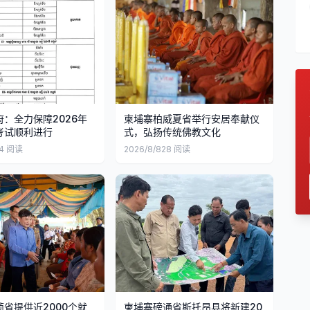
：全力保障2026年
柬埔寨柏威夏省举行安居奉献仪
考试顺利进行
式，弘扬传统佛教文化
4
阅读
2026/8/8
28
阅读
省提供近2000个就
柬埔寨磅通省斯托昂县将新建20