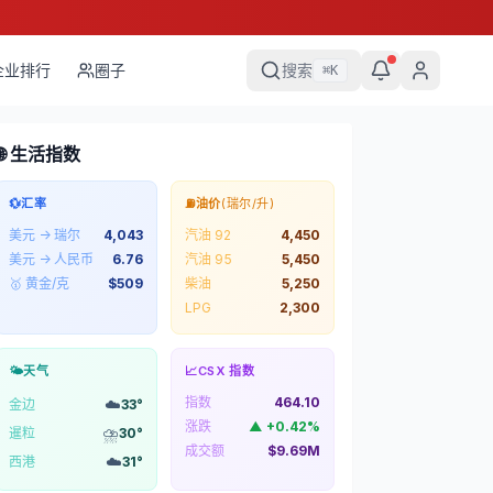
企业排行
圈子
搜索
⌘
K
🌐 生活指数
💱
汇率
⛽
油价
(瑞尔/升)
美元 → 瑞尔
4,043
汽油 92
4,450
美元 → 人民币
6.76
汽油 95
5,450
🥇 黄金/克
$
509
柴油
5,250
LPG
2,300
🌤️
天气
📈
CSX 指数
指数
464.10
☁️
金边
33
°
涨跌
▲
+
0.42
%
⛈️
暹粒
30
°
成交额
$9.69M
☁️
西港
31
°