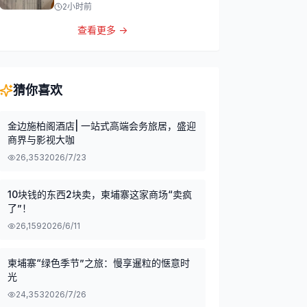
2小时前
查看更多 →
猜你喜欢
金边施柏阁酒店| 一站式高端会务旅居，盛迎
商界与影视大咖
26,353
2026/7/23
10块钱的东西2块卖，柬埔寨这家商场“卖疯
了”！
26,159
2026/6/11
柬埔寨“绿色季节”之旅：慢享暹粒的惬意时
光
24,353
2026/7/26