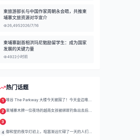
柬旅游部长与中国作家周朝永会晤，共推柬
埔寨文旅资源对华宣介
26,495
2026/7/16
柬埔寨副首相洪玛尼勉励留学生：成为国家
发展的关键力量
492
2小时前
热门话题
堆谷 The Parkway 大楼今天被围了！今天金边堆谷
1
区
柬埔寨木牌一位夜场的越南女孩被绑匪钓鱼出去后遭
2
绑架殴打折磨。
3
御和堂的夜华灯初上，喧嚣渐远忙碌了一天的人们渐
4
渐归去我们的灯