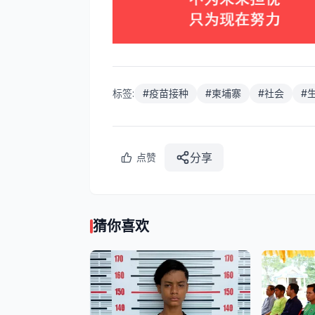
标签:
#
疫苗接种
#
柬埔寨
#
社会
#
分享
点赞
猜你喜欢