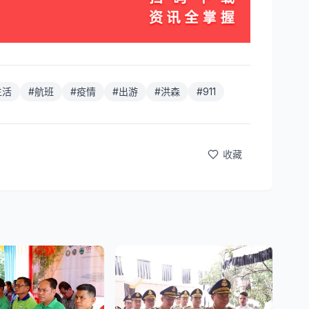
生活
#
航班
#
疫情
#
出游
#
洪森
#
911
收藏