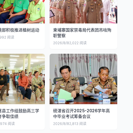
境部积极推进植树运动
柬埔寨国家禁毒局代表团吊唁殉
职警察
,992
阅读
2026/8/8
2,022
阅读
遂县工作组鼓励高三学
磅湛省召开2025-2026学年高
考争取佳绩
中毕业考试筹备会议
,974
阅读
2026/8/8
2,813
阅读