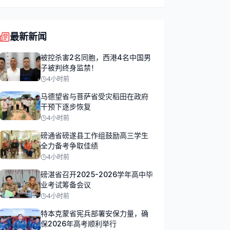
最新新闻
被控杀害2名同胞，西港4名中国男
子被判终身监禁！
4小时前
马德望省与菩萨省受灾稻田在政府
干预下逐步恢复
4小时前
磅通省磅遂县工作组鼓励高三学生
全力备考争取佳绩
4小时前
磅湛省召开2025-2026学年高中毕
业考试筹备会议
4小时前
特本克蒙省宪兵部署安保力量，确
保2026年高考顺利举行