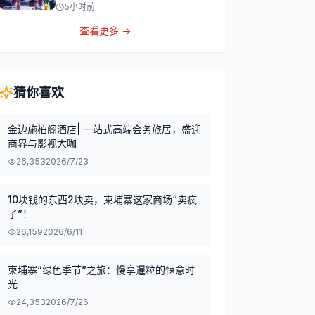
5小时前
查看更多 →
猜你喜欢
金边施柏阁酒店| 一站式高端会务旅居，盛迎
商界与影视大咖
26,353
2026/7/23
10块钱的东西2块卖，柬埔寨这家商场“卖疯
了”！
26,159
2026/6/11
柬埔寨“绿色季节”之旅：慢享暹粒的惬意时
光
24,353
2026/7/26