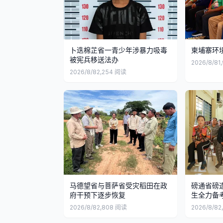
卜迭棉芷省一青少年涉暴力吸毒
柬埔寨环
被宪兵移送法办
2026/8/8
1
2026/8/8
2,254
阅读
马德望省与菩萨省受灾稻田在政
磅通省磅
府干预下逐步恢复
生全力备
2026/8/8
2,808
阅读
2026/8/8
2