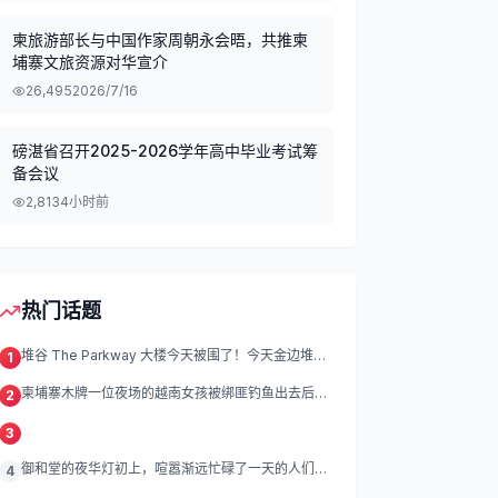
柬旅游部长与中国作家周朝永会晤，共推柬
埔寨文旅资源对华宣介
26,495
2026/7/16
磅湛省召开2025-2026学年高中毕业考试筹
备会议
2,813
4小时前
热门话题
堆谷 The Parkway 大楼今天被围了！今天金边堆谷
1
区
柬埔寨木牌一位夜场的越南女孩被绑匪钓鱼出去后遭
2
绑架殴打折磨。
3
御和堂的夜华灯初上，喧嚣渐远忙碌了一天的人们渐
4
渐归去我们的灯