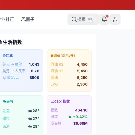
企业排行
圈子
搜索
⌘
K
🌐 生活指数
💱
汇率
⛽
油价
(瑞尔/升)
美元 → 瑞尔
4,043
汽油 92
4,450
美元 → 人民币
6.76
汽油 95
5,450
🥇 黄金/克
$
509
柴油
5,250
LPG
2,300
🌤️
天气
📈
CSX 指数
指数
464.10
☁️
金边
28
°
涨跌
▲
+
0.42
%
☁️
暹粒
27
°
成交额
$9.69M
☁️
西港
28
°