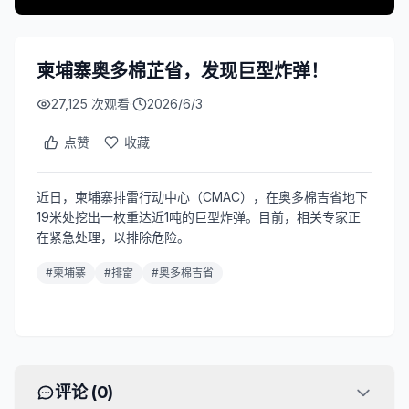
柬埔寨奥多棉芷省，发现巨型炸弹！
27,125
次观看
·
2026/6/3
点赞
收藏
近日，柬埔寨排雷行动中心（CMAC），在奥多棉吉省地下
19米处挖出一枚重达近1吨的巨型炸弹。目前，相关专家正
在紧急处理，以排除危险。
#
柬埔寨
#
排雷
#
奥多棉吉省
评论 (
0
)