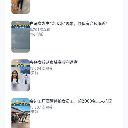
白马省发生“龙吸水”现象，疑似有台风临近！
6,791
次观看
12小时前
失联女孩从柬埔寨顺利返家
15,664
次观看
1天前
金边工厂高管偷拍女员工，超2000名工人抗议
15,367
次观看
1天前