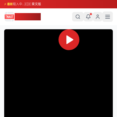
载入中...
🇰🇭 柬文版
⚡ 最新
柬埔寨头条