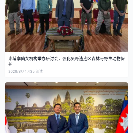
柬埔寨仙女机构举办研讨会，强化吴哥遗迹区森林与野生动物保
护
2026/8/7
4,435
阅读