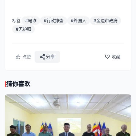
标签:
#
电诈
#
行政排查
#
外国人
#
金边市政府
#
无护照
分享
点赞
收藏
猜你喜欢