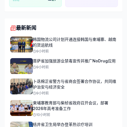
最新新闻
韩国物流公司计划开通连接韩国与柬埔寨、越南
的货运航线
9小时前
菩萨省加强旅游业禁毒宣传并推广NoDrug应用
9小时前
卜迭棉芷省警方与省商会签署合作协议，共同维
护治安与经济安全
9小时前
柬埔寨教育部与柴桢省政府召开会议，部署
2026年高考准备工作
10小时前
桔井省卫生局举办登革热诊疗培训