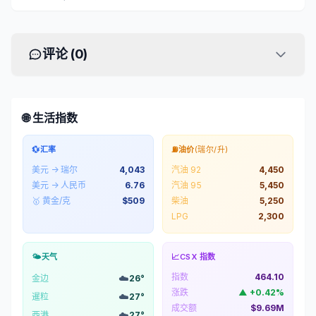
评论 (
0
)
🌐 生活指数
💱
汇率
⛽
油价
(瑞尔/升)
美元 → 瑞尔
4,043
汽油 92
4,450
美元 → 人民币
6.76
汽油 95
5,450
🥇 黄金/克
$
509
柴油
5,250
LPG
2,300
🌤️
天气
📈
CSX 指数
指数
464.10
☁️
金边
26
°
涨跌
▲
+
0.42
%
☁️
暹粒
27
°
成交额
$9.69M
☁️
西港
27
°