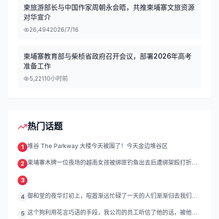
柬旅游部长与中国作家周朝永会晤，共推柬埔寨文旅资源
对华宣介
26,494
2026/7/16
柬埔寨教育部与柴桢省政府召开会议，部署2026年高考
准备工作
5,221
10小时前
热门话题
堆谷 The Parkway 大楼今天被围了！今天金边堆谷区
1
柬埔寨木牌一位夜场的越南女孩被绑匪钓鱼出去后遭绑架殴打折
2
磨。
3
御和堂的夜华灯初上，喧嚣渐远忙碌了一天的人们渐渐归去我们的
4
灯
这个狗利用花言巧语的手段，我公司的员工听信了他的话，被他带
5