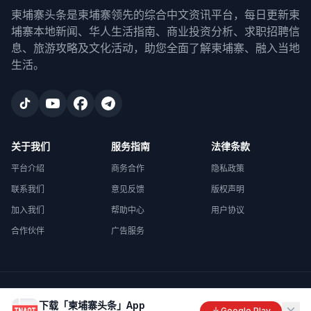
柬埔寨头条是柬埔寨领先的综合中文资讯平台，每日更新柬
埔寨本地新闻、华人生活指南、商业投资分析、求职招聘信
息、旅游攻略及文化活动，助您全面了解柬埔寨、融入当地
生活。
关于我们
服务指南
法律条款
平台介绍
商务合作
隐私政策
联系我们
意见反馈
版权声明
加入我们
帮助中心
用户协议
合作伙伴
广告服务
©
2026
柬埔寨头条
. All rights reserved.
下载「柬埔寨头条」App
Made with
in Cambodia
Google Play