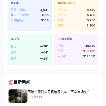
💱
汇率
⛽
油价
(瑞尔/升)
美元 → 瑞尔
4,041
汽油 92
4,450
美元 → 人民币
6.75
汽油 95
5,450
🥇 黄金/克
$
509
柴油
5,250
LPG
2,300
🌤️
天气
📈
CSX 指数
指数
463.50
☁️
金边
30
°
涨跌
▼
0.13
%
☁️
暹粒
31
°
成交额
$11.50M
☁️
西港
29
°
最新新闻
西港一摩托车司机追尾汽车，不幸当场身亡！
14分钟前