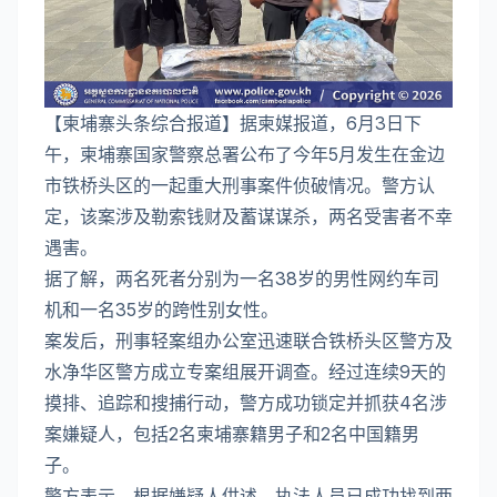
【柬埔寨头条综合报道】据柬媒报道，6月3日下
午，柬埔寨国家警察总署公布了今年5月发生在金边
市铁桥头区的一起重大刑事案件侦破情况。警方认
定，该案涉及勒索钱财及蓄谋谋杀，两名受害者不幸
遇害。
据了解，两名死者分别为一名38岁的男性网约车司
机和一名35岁的跨性别女性。
案发后，刑事轻案组办公室迅速联合铁桥头区警方及
水净华区警方成立专案组展开调查。经过连续9天的
摸排、追踪和搜捕行动，警方成功锁定并抓获4名涉
案嫌疑人，包括2名柬埔寨籍男子和2名中国籍男
子。
警方表示，根据嫌疑人供述，执法人员已成功找到两