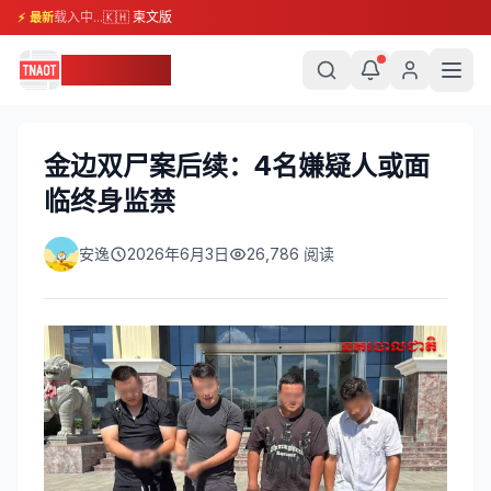
载入中...
🇰🇭 柬文版
⚡ 最新
柬埔寨头条
金边双尸案后续：4名嫌疑人或面
临终身监禁
安逸
2026年6月3日
26,786
阅读