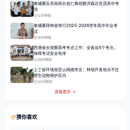
柬埔寨反贪局局长翁仁典视察洪森达克茂高中考
场
12分钟前
柬埔寨拜林省举行2025-2026学年高中毕业考
试
18分钟前
西港省长视察高考考点工作：全省设5个考点，
保障考试安全有序
28分钟前
上丁省环境局否认网络传言：林地开发地点不在
野生动物保护区内
30分钟前
查看更多 →
猜你喜欢