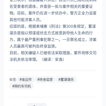
名受害者的遗体，并查获一批与案件相关的重要证
物。目前，案件仍在进一步侦办中，警方正全力追查
其他可能涉案人员。
应提的是，根据柬埔寨《刑法》第200条规定，蓄谋
谋杀是指以预谋或伏击方式故意剥夺他人生命的行
为，属于最严重刑事犯罪之一。一旦罪名成立，涉案
人员最高可被判处终身监禁。
目前，相关嫌疑人已被依法采取措施，案件将移交司
法机关依法审理。（编译：安逸）
标签:
#
金边市
#
终身监禁
#
蓄谋谋杀
#
网约车司机