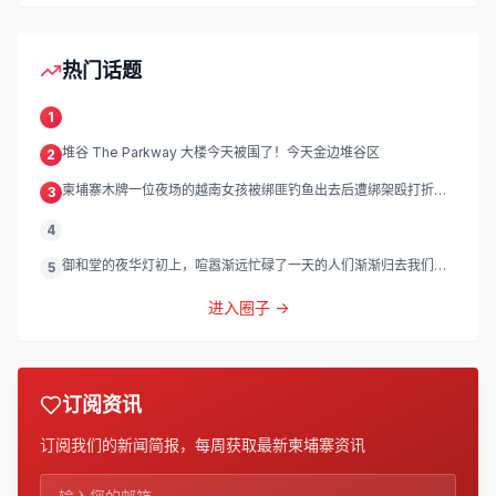
热门话题
1
堆谷 The Parkway 大楼今天被围了！今天金边堆谷区
2
柬埔寨木牌一位夜场的越南女孩被绑匪钓鱼出去后遭绑架殴打折
3
磨。
4
御和堂的夜华灯初上，喧嚣渐远忙碌了一天的人们渐渐归去我们的
5
灯
进入圈子 →
订阅资讯
订阅我们的新闻简报，每周获取最新柬埔寨资讯