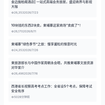
金边施柏阁酒店| 一站式高端会务旅居，盛迎商界与影视
大咖
26,353
2026/7/23
10块钱的东西2块卖，柬埔寨这家商场“卖疯了”！
26,170
2026/6/11
柬埔寨“绿色季节”之旅：慢享暹粒的惬意时光
24,353
2026/7/26
柬旅游部长与中国作家周朝永会晤，共推柬埔寨文旅资源
对华宣介
26,496
2026/7/16
西港省长视察高考考点工作：全省设5个考点，保障考试
安全有序
50
28分钟前