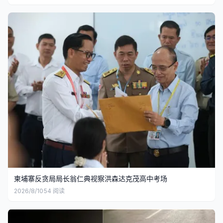
柬埔寨反贪局局长翁仁典视察洪森达克茂高中考场
2026/8/10
54
阅读