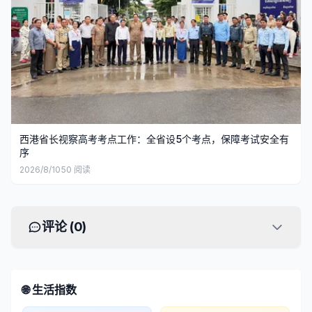
西港省长视察高考考点工作：全省设5个考点，保障考试安全有
序
2026/8/10
50
阅读
评论 (
0
)
🌐 生活指数